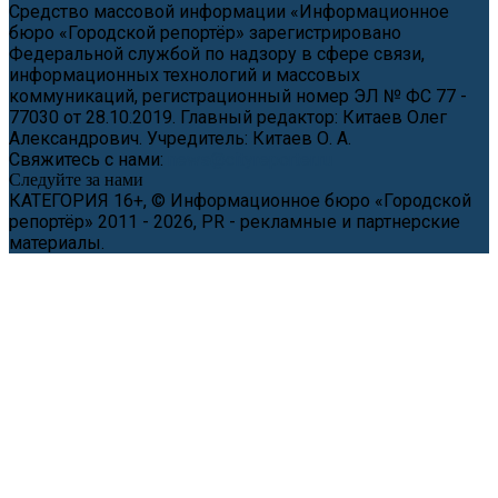
Средство массовой информации «Информационное
бюро «Городской репортёр» зарегистрировано
Федеральной службой по надзору в сфере связи,
информационных технологий и массовых
коммуникаций, регистрационный номер ЭЛ № ФС 77 -
77030 от 28.10.2019. Главный редактор: Китаев Олег
Александрович. Учредитель: Китаев О. А.
Свяжитесь с нами:
news@cityreporter.ru
Следуйте за нами
КАТЕГОРИЯ 16+, © Информационное бюро «Городской
репортёр» 2011 - 2026, PR - рекламные и партнерские
материалы.