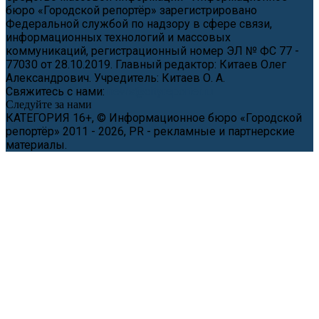
бюро «Городской репортёр» зарегистрировано
Федеральной службой по надзору в сфере связи,
информационных технологий и массовых
коммуникаций, регистрационный номер ЭЛ № ФС 77 -
77030 от 28.10.2019. Главный редактор: Китаев Олег
Александрович. Учредитель: Китаев О. А.
Свяжитесь с нами:
news@cityreporter.ru
Следуйте за нами
КАТЕГОРИЯ 16+, © Информационное бюро «Городской
репортёр» 2011 - 2026, PR - рекламные и партнерские
материалы.