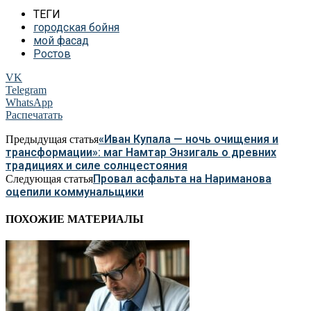
ТЕГИ
городская бойня
мой фасад
Ростов
VK
Telegram
WhatsApp
Распечатать
«Иван Купала — ночь очищения и
Предыдущая статья
трансформации»: маг Намтар Энзигаль о древних
традициях и силе солнцестояния
Провал асфальта на Нариманова
Следующая статья
оцепили коммунальщики
ПОХОЖИЕ МАТЕРИАЛЫ