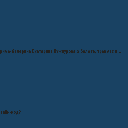
рима-балерина Екатерина Кужнурова о балете, травмах и …
изайн-код?