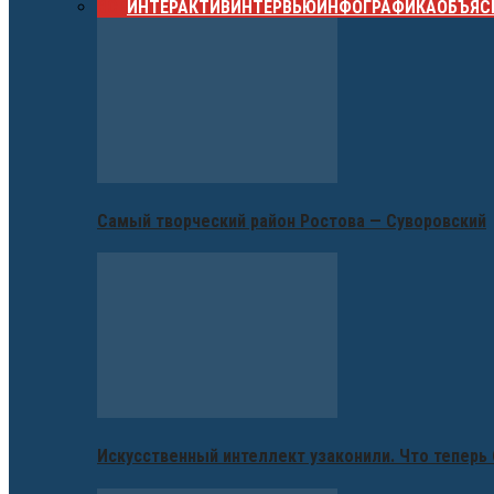
ВСЕ
ИНТЕРАКТИВ
ИНТЕРВЬЮ
ИНФОГРАФИКА
ОБЪЯС
Самый творческий район Ростова — Суворовский
Искусственный интеллект узаконили. Что теперь 