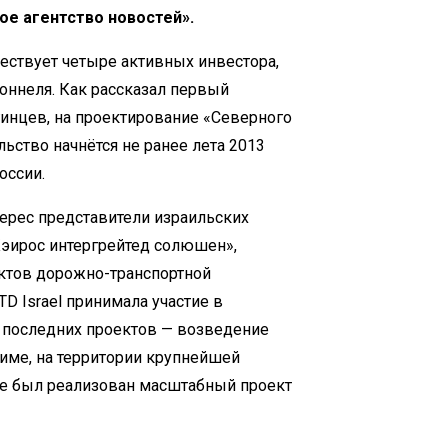
е агентство новостей».
ествует четыре активных инвестора,
оннеля. Как рассказал первый
инцев, на проектирование «Северного
льство начнётся не ранее лета 2013
оссии.
терес представители израильских
«Кэирос интергрейтед солюшен»,
ктов дорожно-транспортной
TD Israel принимала участие в
з последних проектов — возведение
лиме, на территории крупнейшей
же был реализован масштабный проект