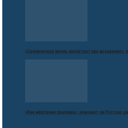
«Сценическая жизнь пролетает как мгновение»: п
«Как мёртвому припарка»: поможет ли Ростову д