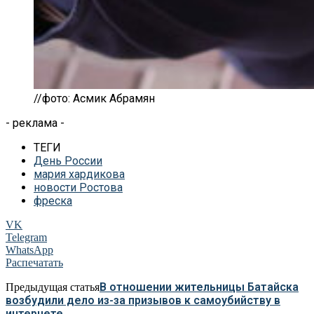
//фото: Асмик Абрамян
- реклама -
ТЕГИ
День России
мария хардикова
новости Ростова
фреска
VK
Telegram
WhatsApp
Распечатать
В отношении жительницы Батайска
Предыдущая статья
возбудили дело из-за призывов к самоубийству в
интернете