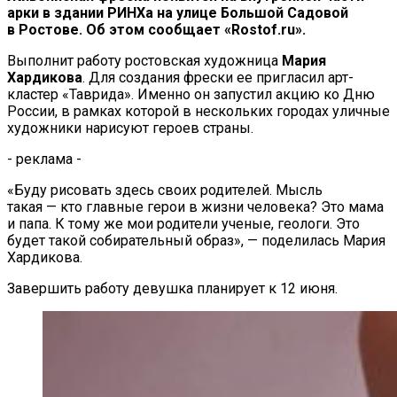
арки в
здании РИНХа на
улице Большой Садовой
в
Ростове. Об
этом сообщает
«
Rostof.ru
»
.
Выполнит работу ростовская художница
Мария
Хардикова
. Для создания фрески ее
пригласил
арт-
кластер
«
Таврида
»
. Именно он
запустил акцию ко
Дню
России, в
рамках которой в
нескольких городах уличные
художники нарисуют героев страны.
- реклама -
«
Буду рисовать здесь своих родителей. Мысль
такая
—
кто главные герои в
жизни человека? Это мама
и
папа. К
тому
же мои родители ученые, геологи. Это
будет такой собирательный образ
»
,
—
поделилась Мария
Хардикова.
Завершить работу девушка планирует к
12 июня.