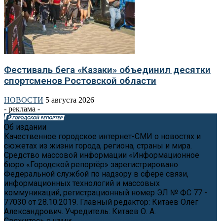
Фестиваль бега «Казаки» объединил десятки
спортсменов Ростовской области
НОВОСТИ
5 августа 2026
- реклама -
Об издании
Качественное городское интернет-СМИ о новостях и
сюжетах из жизни города, региона, страны и мира.
Средство массовой информации «Информационное
бюро «Городской репортёр» зарегистрировано
Федеральной службой по надзору в сфере связи,
информационных технологий и массовых
коммуникаций, регистрационный номер ЭЛ № ФС 77 -
77030 от 28.10.2019. Главный редактор: Китаев Олег
Александрович. Учредитель: Китаев О. А.
Свяжитесь с нами:
news@cityreporter.ru