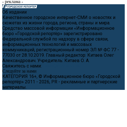
- реклама -
Об издании
Качественное городское интернет-СМИ о новостях и
сюжетах из жизни города, региона, страны и мира.
Средство массовой информации «Информационное
бюро «Городской репортёр» зарегистрировано
Федеральной службой по надзору в сфере связи,
информационных технологий и массовых
коммуникаций, регистрационный номер ЭЛ № ФС 77 -
77030 от 28.10.2019. Главный редактор: Китаев Олег
Александрович. Учредитель: Китаев О. А.
Свяжитесь с нами:
news@cityreporter.ru
Следуйте за нами
КАТЕГОРИЯ 16+, © Информационное бюро «Городской
репортёр» 2011 - 2026, PR - рекламные и партнерские
материалы.