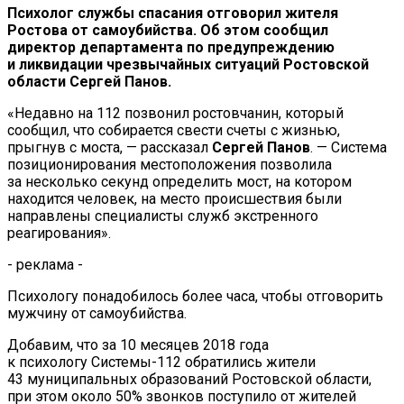
Психолог службы спасания отговорил жителя
Ростова от
самоубийства. Об
этом сообщил
директор департамента по
предупреждению
и
ликвидации чрезвычайных ситуаций Ростовской
области Сергей Панов.
«
Недавно на
112 позвонил ростовчанин, который
сообщил, что собирается свести счеты с
жизнью,
прыгнув с
моста,
—
рассказал
Сергей Панов
.
—
Система
позиционирования местоположения позволила
за
несколько секунд определить мост, на
котором
находится человек, на
место происшествия были
направлены специалисты служб экстренного
реагирования
»
.
- реклама -
Психологу понадобилось более часа, чтобы отговорить
мужчину от
самоубийства.
Добавим, что за
10
месяцев 2018 года
к
психологу
Системы-112
обратились жители
43
муниципальных образований Ростовской области,
при этом около 50% звонков поступило от
жителей