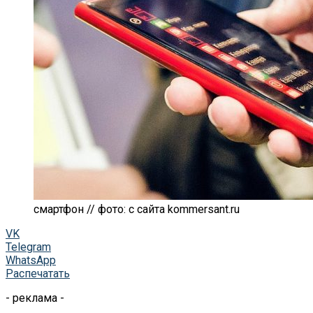
смартфон // фото: с сайта kommersant.ru
VK
Telegram
WhatsApp
Распечатать
- реклама -