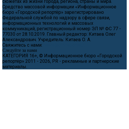
сюжетах из жизни города, региона, страны и мира.
Средство массовой информации «Информационное
бюро «Городской репортёр» зарегистрировано
Федеральной службой по надзору в сфере связи,
информационных технологий и массовых
коммуникаций, регистрационный номер ЭЛ № ФС 77 -
77030 от 28.10.2019. Главный редактор: Китаев Олег
Александрович. Учредитель: Китаев О. А.
Свяжитесь с нами:
news@cityreporter.ru
Следуйте за нами
КАТЕГОРИЯ 16+, © Информационное бюро «Городской
репортёр» 2011 - 2026, PR - рекламные и партнерские
материалы.