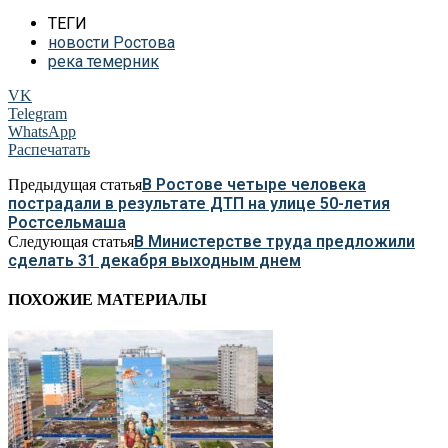
ТЕГИ
новости Ростова
река темерник
VK
Telegram
WhatsApp
Распечатать
В Ростове четыре человека
Предыдущая статья
пострадали в результате ДТП на улице 50-летия
Ростсельмаша
В Министерстве труда предложили
Следующая статья
сделать 31 декабря выходным днем
ПОХОЖИЕ МАТЕРИАЛЫ