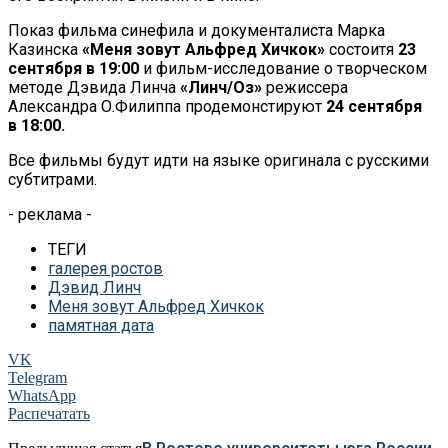
Показ фильма синефила и документалиста Марка
Казинска
«Меня зовут Альфред Хичкок»
состоитя
23
сентября в 19:00
и фильм-исследование о творческом
методе Дэвида Линча
«Линч/Оз»
режиссера
Александра О.Филиппа продемонстируют
24 сентября
в 18:00.
Все фильмы будут идти на языке оригинала с русскими
субтитрами.
- реклама -
ТЕГИ
галерея ростов
Дэвид Линч
Меня зовут Альфред Хичкок
памятная дата
VK
Telegram
WhatsApp
Распечатать