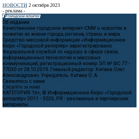
НОВОСТИ
2 октября 2023
- реклама -
Об издании
Качественное городское интернет-СМИ о новостях и
сюжетах из жизни города, региона, страны и мира.
Средство массовой информации «Информационное
бюро «Городской репортёр» зарегистрировано
Федеральной службой по надзору в сфере связи,
информационных технологий и массовых
коммуникаций, регистрационный номер ЭЛ № ФС 77 -
77030 от 28.10.2019. Главный редактор: Китаев Олег
Александрович. Учредитель: Китаев О. А.
Свяжитесь с нами:
news@cityreporter.ru
Следуйте за нами
КАТЕГОРИЯ 16+, © Информационное бюро «Городской
репортёр» 2011 - 2026, PR - рекламные и партнерские
материалы.