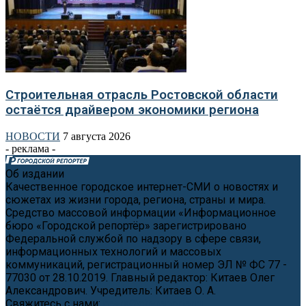
Строительная отрасль Ростовской области
остаётся драйвером экономики региона
НОВОСТИ
7 августа 2026
- реклама -
Об издании
Качественное городское интернет-СМИ о новостях и
сюжетах из жизни города, региона, страны и мира.
Средство массовой информации «Информационное
бюро «Городской репортёр» зарегистрировано
Федеральной службой по надзору в сфере связи,
информационных технологий и массовых
коммуникаций, регистрационный номер ЭЛ № ФС 77 -
77030 от 28.10.2019. Главный редактор: Китаев Олег
Александрович. Учредитель: Китаев О. А.
Свяжитесь с нами:
news@cityreporter.ru