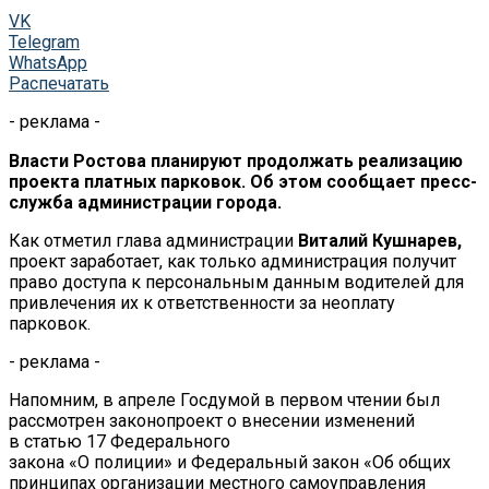
VK
Telegram
WhatsApp
Распечатать
- реклама -
Власти Ростова планируют продолжать реализацию
проекта платных парковок. Об
этом сообщает
пресс-
служба
администрации города.
Как отметил глава администрации
Виталий Кушнарев,
проект заработает, как только администрация получит
право доступа к
персональным данным водителей для
привлечения их
к
ответственности за
неоплату
парковок.
- реклама -
Напомним, в
апреле Госдумой в
первом чтении был
рассмотрен законопроект о
внесении изменений
в
статью 17 Федерального
закона
«
О
полиции
»
и
Федеральный закон
«
Об
общих
принципах организации местного самоуправления