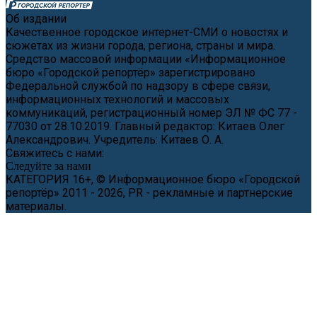
Об издании
Качественное городское интернет-СМИ о новостях и
сюжетах из жизни города, региона, страны и мира.
Средство массовой информации «Информационное
бюро «Городской репортёр» зарегистрировано
Федеральной службой по надзору в сфере связи,
информационных технологий и массовых
коммуникаций, регистрационный номер ЭЛ № ФС 77 -
77030 от 28.10.2019. Главный редактор: Китаев Олег
Александрович. Учредитель: Китаев О. А.
Свяжитесь с нами:
news@cityreporter.ru
Следуйте за нами
КАТЕГОРИЯ 16+, © Информационное бюро «Городской
репортёр» 2011 - 2026, PR - рекламные и партнерские
материалы.