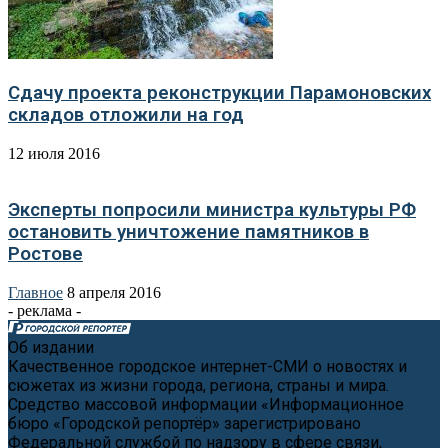
Сдачу проекта реконструкции Парамоновских
складов отложили на год
12 июля 2016
Эксперты попросили министра культуры РФ
остановить уничтожение памятников в
Ростове
Главное
8 апреля 2016
- реклама -
Об издании
Качественное городское интернет-СМИ о новостях и
сюжетах из жизни города, региона, страны и мира.
Средство массовой информации «Информационное
бюро «Городской репортёр» зарегистрировано
Федеральной службой по надзору в сфере связи,