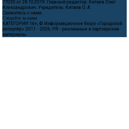
77030 от 28.10.2019. Главный редактор: Китаев Олег
Александрович. Учредитель: Китаев О. А.
Свяжитесь с нами:
news@cityreporter.ru
Следуйте за нами
КАТЕГОРИЯ 16+, © Информационное бюро «Городской
репортёр» 2011 - 2026, PR - рекламные и партнерские
материалы.