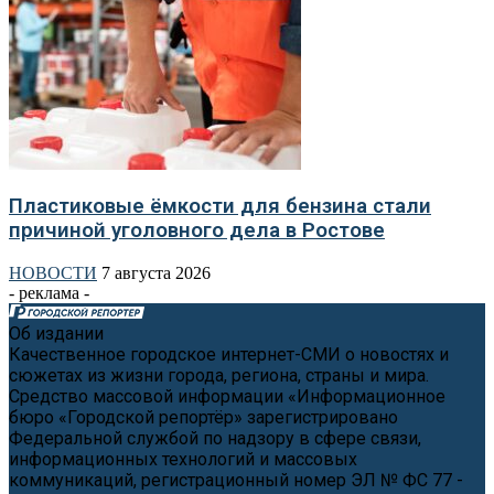
Пластиковые ёмкости для бензина стали
причиной уголовного дела в Ростове
НОВОСТИ
7 августа 2026
- реклама -
Об издании
Качественное городское интернет-СМИ о новостях и
сюжетах из жизни города, региона, страны и мира.
Средство массовой информации «Информационное
бюро «Городской репортёр» зарегистрировано
Федеральной службой по надзору в сфере связи,
информационных технологий и массовых
коммуникаций, регистрационный номер ЭЛ № ФС 77 -