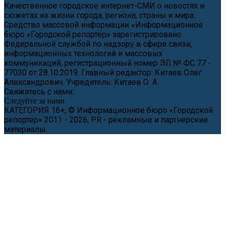
Качественное городское интернет-СМИ о новостях и
сюжетах из жизни города, региона, страны и мира.
Средство массовой информации «Информационное
бюро «Городской репортёр» зарегистрировано
Федеральной службой по надзору в сфере связи,
информационных технологий и массовых
коммуникаций, регистрационный номер ЭЛ № ФС 77 -
77030 от 28.10.2019. Главный редактор: Китаев Олег
Александрович. Учредитель: Китаев О. А.
Свяжитесь с нами:
news@cityreporter.ru
Следуйте за нами
КАТЕГОРИЯ 16+, © Информационное бюро «Городской
репортёр» 2011 - 2026, PR - рекламные и партнерские
материалы.