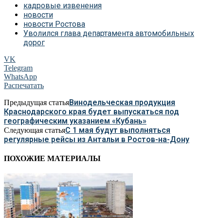
кадровые извенения
новости
новости Ростова
Уволился глава департамента автомобильных
дорог
VK
Telegram
WhatsApp
Распечатать
Винодельческая продукция
Предыдущая статья
Краснодарского края будет выпускаться под
географическим указанием «Кубань»
С 1 мая будут выполняться
Следующая статья
регулярные рейсы из Антальи в Ростов-на-Дону
ПОХОЖИЕ МАТЕРИАЛЫ