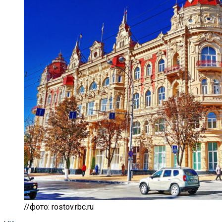
//фото: rostov.rbc.ru