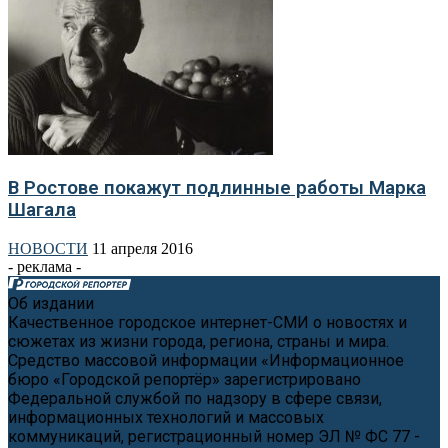
В Ростове покажут подлинные работы Марка
Шагала
НОВОСТИ
11 апреля 2016
- реклама -
Об издании
Качественное городское интернет-СМИ о новостях и
сюжетах из жизни города, региона, страны и мира.
Средство массовой информации «Информационное
бюро «Городской репортёр» зарегистрировано
Федеральной службой по надзору в сфере связи,
информационных технологий и массовых
коммуникаций, регистрационный номер ЭЛ № ФС 77 -