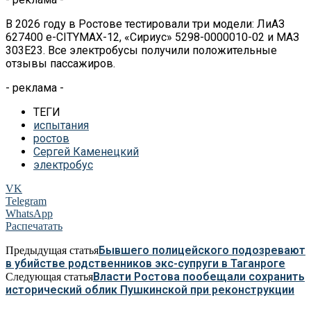
В 2026 году в Ростове тестировали три модели: ЛиАЗ
627400 e-CITYMAX-12, «Сириус» 5298-0000010-02 и МАЗ
303Е23. Все электробусы получили положительные
отзывы пассажиров.
- реклама -
ТЕГИ
испытания
ростов
Сергей Каменецкий
электробус
VK
Telegram
WhatsApp
Распечатать
Бывшего полицейского подозревают
Предыдущая статья
в убийстве родственников экс-супруги в Таганроге
Власти Ростова пообещали сохранить
Следующая статья
исторический облик Пушкинской при реконструкции