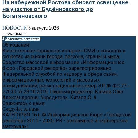
На набережной Ростова обновят освещение
на участке от Будённовского до
Богатяновского
НОВОСТИ
5 августа 2026
- реклама -
Об издании
Качественное городское интернет-СМИ о новостях и
сюжетах из жизни города, региона, страны и мира.
Средство массовой информации «Информационное
бюро «Городской репортёр» зарегистрировано
Федеральной службой по надзору в сфере связи,
информационных технологий и массовых
коммуникаций, регистрационный номер ЭЛ № ФС 77 -
77030 от 28.10.2019. Главный редактор: Китаев Олег
Александрович. Учредитель: Китаев О. А.
Свяжитесь с нами:
news@cityreporter.ru
Следуйте за нами
КАТЕГОРИЯ 16+, © Информационное бюро «Городской
репортёр» 2011 - 2026, PR - рекламные и партнерские
материалы.