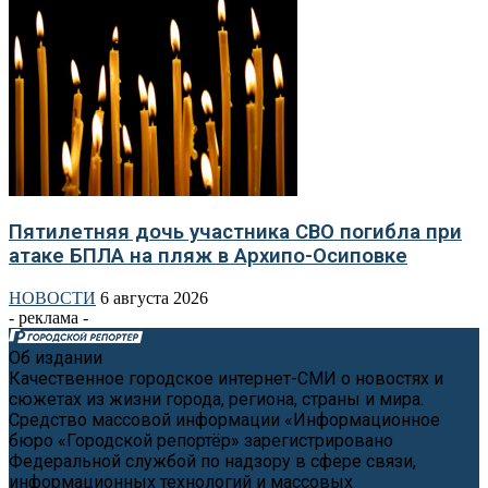
Пятилетняя дочь участника СВО погибла при
атаке БПЛА на пляж в Архипо-Осиповке
НОВОСТИ
6 августа 2026
- реклама -
Об издании
Качественное городское интернет-СМИ о новостях и
сюжетах из жизни города, региона, страны и мира.
Средство массовой информации «Информационное
бюро «Городской репортёр» зарегистрировано
Федеральной службой по надзору в сфере связи,
информационных технологий и массовых