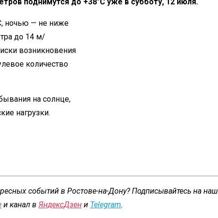
тров поднимутся до +38°C уже в субботу, 12 июля.
C, ночью — не ниже
тра до 14 м/
 риски возникновения
улевое количество
бывания на солнце,
кие нагрузки.
ересных событий в Ростове-на-Дону? Подписывайтесь на на
е
и канал в
ЯндексДзен
и
Telegram
.