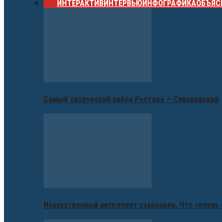
ВСЕ
ИНТЕРАКТИВ
ИНТЕРВЬЮ
ИНФОГРАФИКА
ОБЪЯС
Самый творческий район Ростова — Суворовский
Искусственный интеллект узаконили. Что теперь 