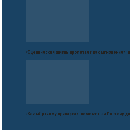
«Сценическая жизнь пролетает как мгновение»: п
«Как мёртвому припарка»: поможет ли Ростову д