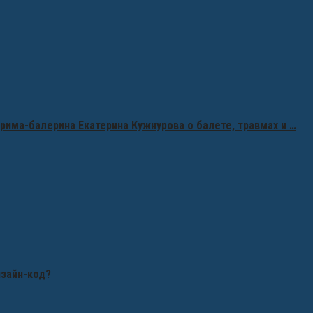
рима-балерина Екатерина Кужнурова о балете, травмах и …
изайн-код?