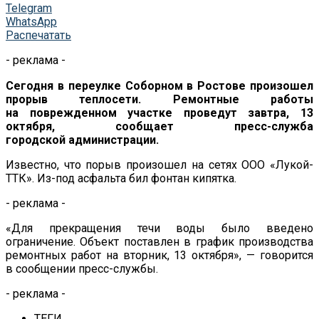
Telegram
WhatsApp
Распечатать
- реклама -
Сегодня в
переулке Соборном в
Ростове произошел
прорыв теплосети. Ремонтные работы
на
поврежденном участке проведут завтра, 13
октября, сообщает
пресс-служба
городской администрации.
Известно, что порыв произошел на
сетях
ООО
«
Лукой-
ТТК
»
.
Из-под
асфальта бил фонтан кипятка.
- реклама -
«
Для прекращения течи воды было введено
ограничение. Объект поставлен в
график производства
ремонтных работ на
вторник, 13 октября
»
,
—
говорится
в
сообщении
пресс-службы
.
- реклама -
ТЕГИ