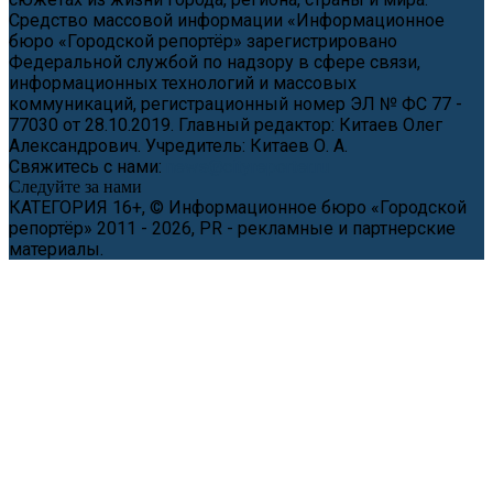
Средство массовой информации «Информационное
бюро «Городской репортёр» зарегистрировано
Федеральной службой по надзору в сфере связи,
информационных технологий и массовых
коммуникаций, регистрационный номер ЭЛ № ФС 77 -
77030 от 28.10.2019. Главный редактор: Китаев Олег
Александрович. Учредитель: Китаев О. А.
Свяжитесь с нами:
news@cityreporter.ru
Следуйте за нами
КАТЕГОРИЯ 16+, © Информационное бюро «Городской
репортёр» 2011 - 2026, PR - рекламные и партнерские
материалы.