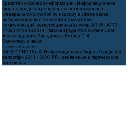
Средство массовой информации «Информационное
бюро «Городской репортёр» зарегистрировано
Федеральной службой по надзору в сфере связи,
информационных технологий и массовых
коммуникаций, регистрационный номер ЭЛ № ФС 77 -
77030 от 28.10.2019. Главный редактор: Китаев Олег
Александрович. Учредитель: Китаев О. А.
Свяжитесь с нами:
news@cityreporter.ru
Следуйте за нами
КАТЕГОРИЯ 16+, © Информационное бюро «Городской
репортёр» 2011 - 2026, PR - рекламные и партнерские
материалы.