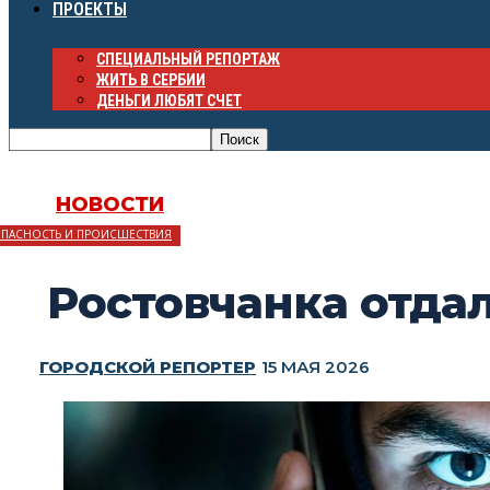
ПРОЕКТЫ
СПЕЦИАЛЬНЫЙ РЕПОРТАЖ
ЖИТЬ В СЕРБИИ
ДЕНЬГИ ЛЮБЯТ СЧЕТ
НОВОСТИ
ОПАСНОСТЬ И ПРОИСШЕСТВИЯ
Ростовчанка отдал
ГОРОДСКОЙ РЕПОРТЕР
15 МАЯ 2026