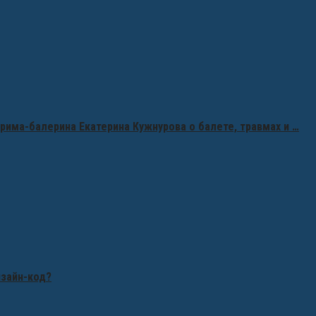
рима-балерина Екатерина Кужнурова о балете, травмах и …
изайн-код?