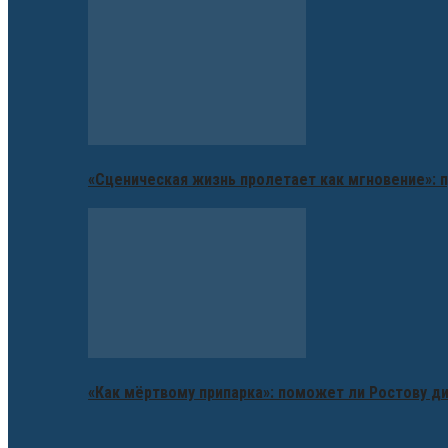
«Сценическая жизнь пролетает как мгновение»: п
«Как мёртвому припарка»: поможет ли Ростову д