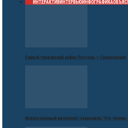
ВСЕ
ИНТЕРАКТИВ
ИНТЕРВЬЮ
ИНФОГРАФИКА
ОБЪЯС
Самый творческий район Ростова — Суворовский
Искусственный интеллект узаконили. Что теперь 