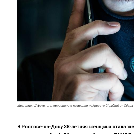
Мошенник // фото: сгенерировано с помощью нейросети GigaChat от Сбера
В Ростове-на-Дону 38-летняя женщина стала ж