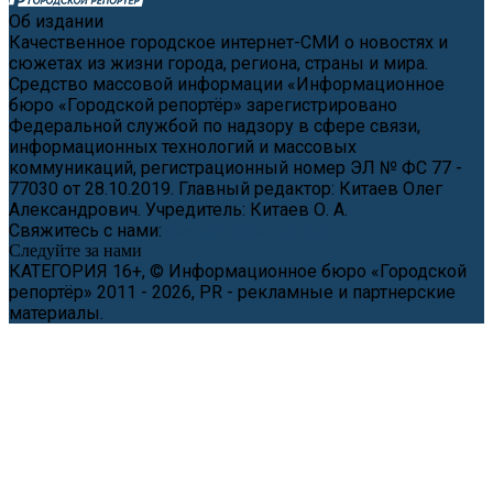
Об издании
Качественное городское интернет-СМИ о новостях и
сюжетах из жизни города, региона, страны и мира.
Средство массовой информации «Информационное
бюро «Городской репортёр» зарегистрировано
Федеральной службой по надзору в сфере связи,
информационных технологий и массовых
коммуникаций, регистрационный номер ЭЛ № ФС 77 -
77030 от 28.10.2019. Главный редактор: Китаев Олег
Александрович. Учредитель: Китаев О. А.
Свяжитесь с нами:
news@cityreporter.ru
Следуйте за нами
КАТЕГОРИЯ 16+, © Информационное бюро «Городской
репортёр» 2011 - 2026, PR - рекламные и партнерские
материалы.