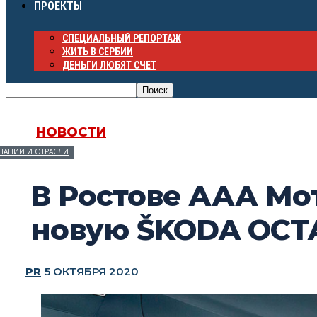
ПРОЕКТЫ
СПЕЦИАЛЬНЫЙ РЕПОРТАЖ
ЖИТЬ В СЕРБИИ
ДЕНЬГИ ЛЮБЯТ СЧЕТ
НОВОСТИ
ПАНИИ И ОТРАСЛИ
В Ростове ААА Мо
новую ŠKODA OCT
PR
5 ОКТЯБРЯ 2020