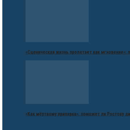
«Сценическая жизнь пролетает как мгновение»: п
«Как мёртвому припарка»: поможет ли Ростову д