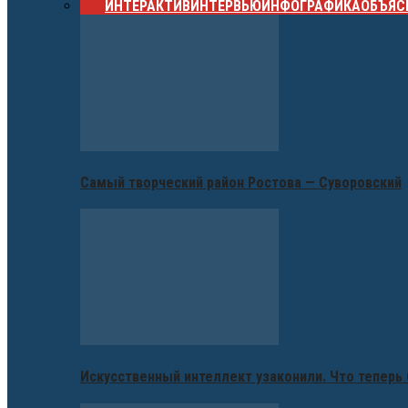
ВСЕ
ИНТЕРАКТИВ
ИНТЕРВЬЮ
ИНФОГРАФИКА
ОБЪЯС
Самый творческий район Ростова — Суворовский
Искусственный интеллект узаконили. Что теперь 