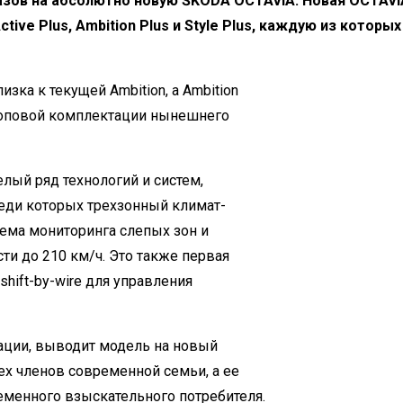
зов на абсолютно новую ŠKODA OCTAVIA. Новая OCTAVI
ve Plus, Ambition Plus и Style Plus, каждую из которы
зка к текущей Ambition, а Ambition
топовой комплектации нынешнего
лый ряд технологий и систем,
еди которых трехзонный климат-
стема мониторинга слепых зон и
ти до 210 км/ч. Это также первая
hift-by-wire для управления
ации, выводит модель на новый
ех членов современной семьи, а ее
менного взыскательного потребителя.