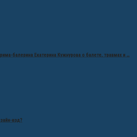
рима-балерина Екатерина Кужнурова о балете, травмах и …
изайн-код?