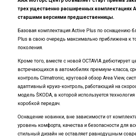
ААА Моторс Центр объявляет старт приема зака
трех ущественно расширенных комплектациях Acti
старшими версиями предшественницы.
Базовая комплектация Active Plus по оснащению бли
Plus в свою очередь максимально приближена к 
поколения.
Кроме того, вместе с новой OCTAVIA дебютирует це
встречающихся в автомобилях премиум-класса, ср
контроль Climatronic, круговой обзор Area View, си
адаптивный круиз-контроль, работающий на скорос
модель ŠKODA, в которой используется технология s
коробкой передач.
Оснащение новинки, вне зависимости от комплект
уровень комфорта, качества и безопасности для вс
стильный дизайн не оставляет равнодушным совре