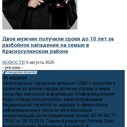
Двое мужчин получили сроки до 10 лет за
разбойное нападение на семью в
Красносулинском районе
НОВОСТИ
6 августа 2026
- реклама -
Об издании
Качественное городское интернет-СМИ о новостях и
сюжетах из жизни города, региона, страны и мира.
Средство массовой информации «Информационное
бюро «Городской репортёр» зарегистрировано
Федеральной службой по надзору в сфере связи,
информационных технологий и массовых
коммуникаций, регистрационный номер ЭЛ № ФС 77 -
77030 от 28.10.2019. Главный редактор: Китаев Олег
Александрович. Учредитель: Китаев О. А.