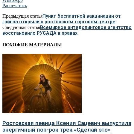
WhatsApp
Распечатать
Пункт бесплатной вакцинации от
Предыдущая статья
гриппа открыли в ростовском торговом центре
Всемирное антидопинговое агентство
Следующая статья
восстановило РУСАДА в правах
ПОХОЖИЕ МАТЕРИАЛЫ
Ростовская певица Ксения Сацевич выпустила
энергичный поп-рок трек «Сделай это»