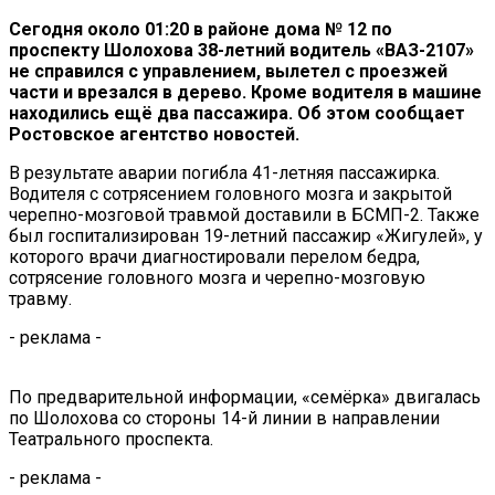
Сегодня около 01:20 в
районе дома
№
12 по
проспекту Шолохова
38-летний
водитель
«
ВАЗ-2107
»
не
справился с
управлением, вылетел с
проезжей
части и
врезался в
дерево. Кроме водителя в
машине
находились ещё два пассажира. Об
этом сообщает
Ростовское агентство новостей.
В
результате аварии погибла
41-летняя
пассажирка.
Водителя с
сотрясением головного мозга и
закрытой
черепно-мозговой
травмой доставили в
БСМП-2
. Также
был госпитализирован
19-летний
пассажир
«
Жигулей
»
, у
которого врачи диагностировали перелом бедра,
сотрясение головного мозга и
черепно-мозговую
травму.
- реклама -
По
предварительной информации,
«
семёрка
»
двигалась
по
Шолохова со
стороны
14-й
линии в
направлении
Театрального проспекта.
- реклама -