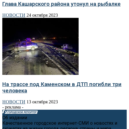
Глава Кашарского района утонул на рыбалке
НОВОСТИ
24 октября 2023
На трассе под Каменском в ДТП погибли три
человека
НОВОСТИ
13 октября 2023
- реклама -
Об издании
Качественное городское интернет-СМИ о новостях и
сюжетах из жизни города, региона, страны и мира.