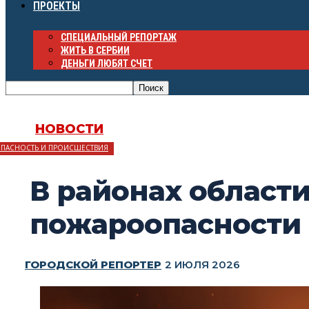
ПРОЕКТЫ
СПЕЦИАЛЬНЫЙ РЕПОРТАЖ
ЖИТЬ В СЕРБИИ
ДЕНЬГИ ЛЮБЯТ СЧЕТ
НОВОСТИ
ОПАСНОСТЬ И ПРОИСШЕСТВИЯ
В районах област
пожароопасности
ГОРОДСКОЙ РЕПОРТЕР
2 ИЮЛЯ 2026