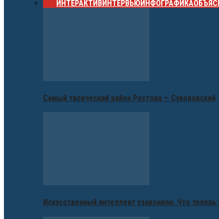
ВСЕ
ИНТЕРАКТИВ
ИНТЕРВЬЮ
ИНФОГРАФИКА
ОБЪЯС
Самый творческий район Ростова — Суворовский
Искусственный интеллект узаконили. Что теперь 