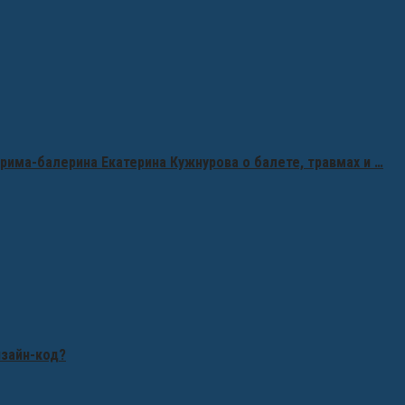
рима-балерина Екатерина Кужнурова о балете, травмах и …
изайн-код?