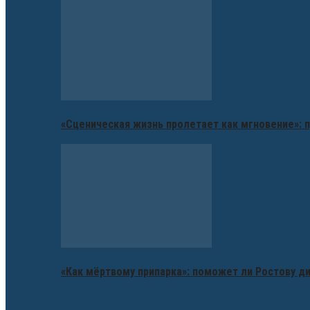
«Сценическая жизнь пролетает как мгновение»: п
«Как мёртвому припарка»: поможет ли Ростову д