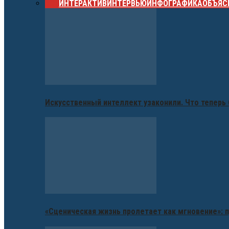
ВСЕ
ИНТЕРАКТИВ
ИНТЕРВЬЮ
ИНФОГРАФИКА
ОБЪЯС
Искусственный интеллект узаконили. Что теперь 
«Сценическая жизнь пролетает как мгновение»: п