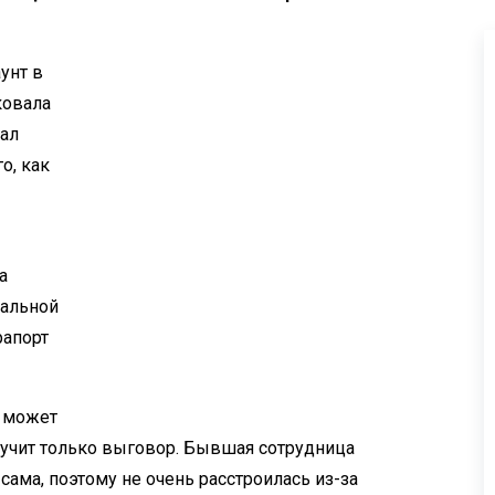
унт в
ковала
тал
о, как
а
иальной
рапорт
ь может
лучит только выговор. Бывшая сотрудница
сама, поэтому не очень расстроилась из-за