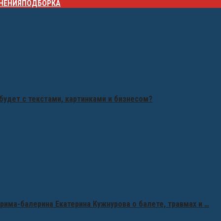
НЕНИЯ
ПОДБОРКА
будет с текстами, картинками и бизнесом?
рима-балерина Екатерина Кужнурова о балете, травмах и …