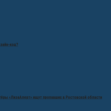
изайн-код?
нтёры «ЛизаАлерт» ищут пропавших в Ростовской области