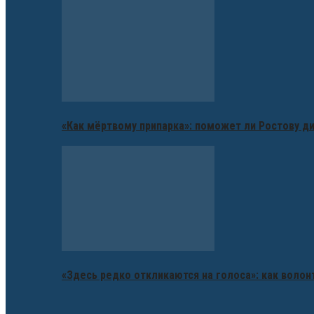
«Как мёртвому припарка»: поможет ли Ростову д
«Здесь редко откликаются на голоса»: как воло