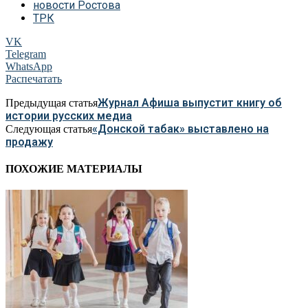
новости Ростова
ТРК
VK
Telegram
WhatsApp
Распечатать
Журнал Афиша выпустит книгу об
Предыдущая статья
истории русских медиа
«Донской табак» выставлено на
Следующая статья
продажу
ПОХОЖИЕ МАТЕРИАЛЫ