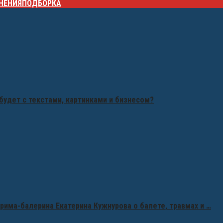
НЕНИЯ
ПОДБОРКА
будет с текстами, картинками и бизнесом?
рима-балерина Екатерина Кужнурова о балете, травмах и …