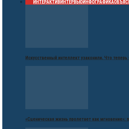
ВСЕ
ИНТЕРАКТИВ
ИНТЕРВЬЮ
ИНФОГРАФИКА
ОБЪЯС
Искусственный интеллект узаконили. Что теперь 
«Сценическая жизнь пролетает как мгновение»: п