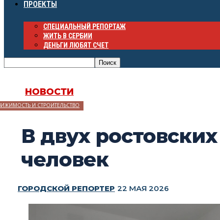
ПРОЕКТЫ
СПЕЦИАЛЬНЫЙ РЕПОРТАЖ
ЖИТЬ В СЕРБИИ
ДЕНЬГИ ЛЮБЯТ СЧЕТ
НОВОСТИ
ВИЖИМОСТЬ И СТРОИТЕЛЬСТВО
В двух ростовских
человек
ГОРОДСКОЙ РЕПОРТЕР
22 МАЯ 2026