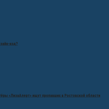
изайн-код?
нтёры «ЛизаАлерт» ищут пропавших в Ростовской области