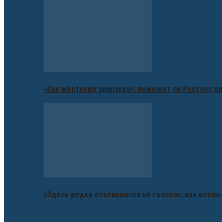
«Как мёртвому припарка»: поможет ли Ростову д
«Здесь редко откликаются на голоса»: как воло