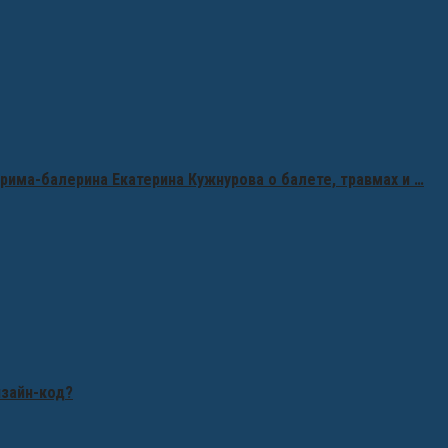
рима-балерина Екатерина Кужнурова о балете, травмах и …
изайн-код?