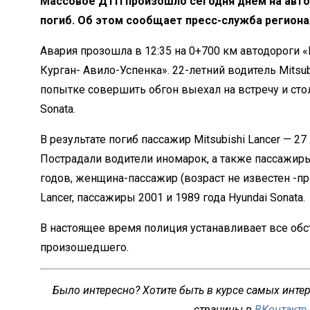
Массовое ДТП произошло сегодня днем на автод
погиб. Об этом сообщает пресс-служба региона
Авария прозошла в 12:35 на 0+700 км автодороги 
Курган- Авило-Успенка». 22-летний водитель Mitsub
попытке совершить обгон выехал на встречу и стол
Sonata.
В результате погиб пассажир Mitsubishi Lancer — 2
Пострадали водители иномарок, а также пассажиры
годов, женщина-пассажир (возраст не известен -при
Lancer, пассажиры 2001 и 1989 года Hyundai Sonata.
В настоящее время полиция устанавливает все обс
произошедшего.
Было интересно? Хотите быть в курсе самых инте
страницы в
ВКонтакте