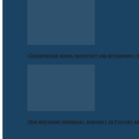
«Сценическая жизнь пролетает как мгновение»: п
«Как мёртвому припарка»: поможет ли Ростову д