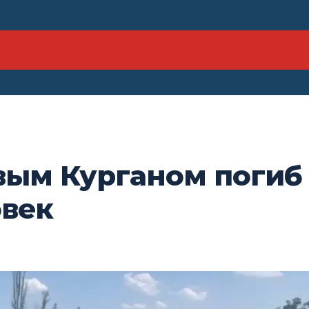
вым Курганом погиб
овек