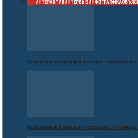
ВСЕ
ИНТЕРАКТИВ
ИНТЕРВЬЮ
ИНФОГРАФИКА
ОБЪЯС
Самый творческий район Ростова — Суворовский
Искусственный интеллект узаконили. Что теперь 