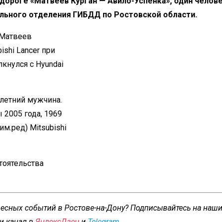
ороге «Матвеев Курган — Авило-Успенка», один челов
льного отделения ГИБДД по Ростовской области.
«Матвеев
ishi Lancer при
кнулся с Hyundai
7 летний мужчина.
 2005 года, 1969
м.ред) Mitsubishi
тоятельства
ресных событий в Ростове-на-Дону? Подписывайтесь на наш
и канал в
ЯндексДзен
и
Telegram
.