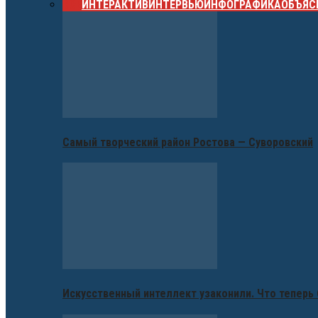
ВСЕ
ИНТЕРАКТИВ
ИНТЕРВЬЮ
ИНФОГРАФИКА
ОБЪЯС
Самый творческий район Ростова — Суворовский
Искусственный интеллект узаконили. Что теперь 