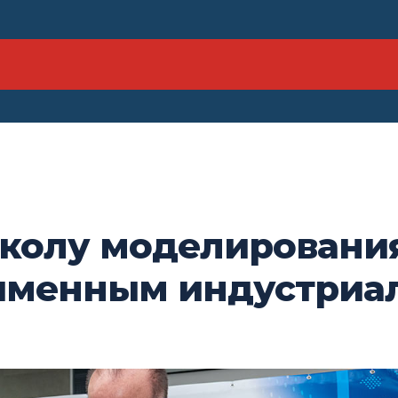
Школу моделировани
оименным индустриа