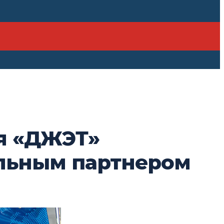
я «ДЖЭТ»
льным партнером