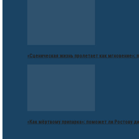
«Сценическая жизнь пролетает как мгновение»: п
«Как мёртвому припарка»: поможет ли Ростову д