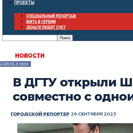
ПРОЕКТЫ
СПЕЦИАЛЬНЫЙ РЕПОРТАЖ
ЖИТЬ В СЕРБИИ
ДЕНЬГИ ЛЮБЯТ СЧЕТ
НОВОСТИ
ЗОВАНИЕ И НАУКА
В ДГТУ открыли 
совместно с одн
ГОРОДСКОЙ РЕПОРТЕР
29 СЕНТЯБРЯ 2023