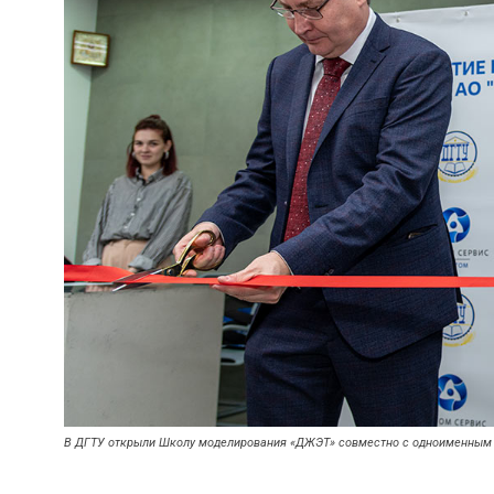
В ДГТУ открыли Школу моделирования «ДЖЭТ» совместно с одноименным 