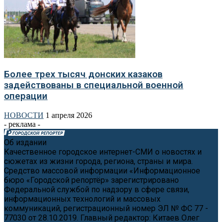
Более трех тысяч донских казаков
задействованы в специальной военной
операции
НОВОСТИ
1 апреля 2026
- реклама -
Об издании
Качественное городское интернет-СМИ о новостях и
сюжетах из жизни города, региона, страны и мира.
Средство массовой информации «Информационное
бюро «Городской репортёр» зарегистрировано
Федеральной службой по надзору в сфере связи,
информационных технологий и массовых
коммуникаций, регистрационный номер ЭЛ № ФС 77 -
77030 от 28.10.2019. Главный редактор: Китаев Олег