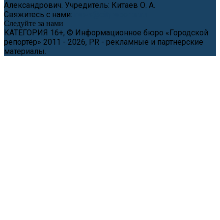
Александрович. Учредитель: Китаев О. А.
Свяжитесь с нами:
news@cityreporter.ru
Следуйте за нами
КАТЕГОРИЯ 16+, © Информационное бюро «Городской
репортёр» 2011 - 2026, PR - рекламные и партнерские
материалы.