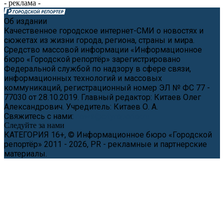
- реклама -
Об издании
Качественное городское интернет-СМИ о новостях и
сюжетах из жизни города, региона, страны и мира.
Средство массовой информации «Информационное
бюро «Городской репортёр» зарегистрировано
Федеральной службой по надзору в сфере связи,
информационных технологий и массовых
коммуникаций, регистрационный номер ЭЛ № ФС 77 -
77030 от 28.10.2019. Главный редактор: Китаев Олег
Александрович. Учредитель: Китаев О. А.
Свяжитесь с нами:
news@cityreporter.ru
Следуйте за нами
КАТЕГОРИЯ 16+, © Информационное бюро «Городской
репортёр» 2011 - 2026, PR - рекламные и партнерские
материалы.