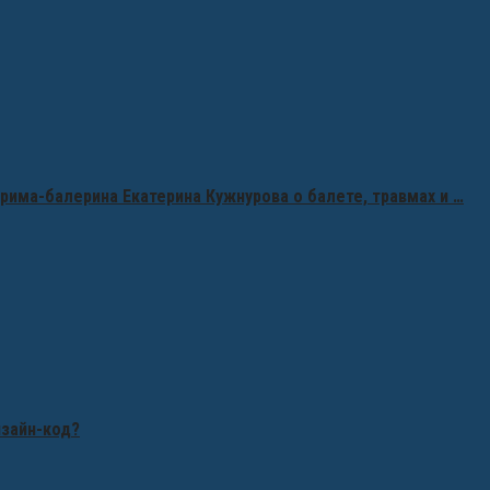
рима-балерина Екатерина Кужнурова о балете, травмах и …
изайн-код?