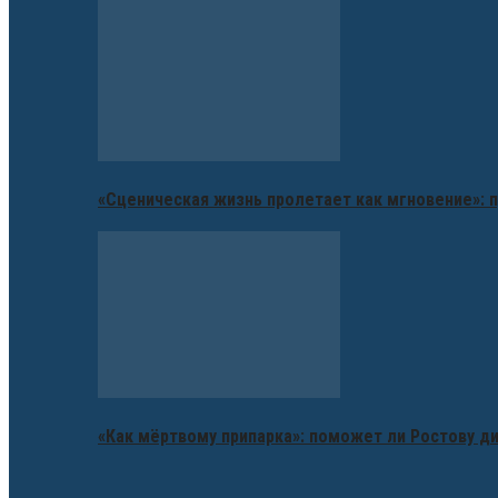
«Сценическая жизнь пролетает как мгновение»: п
«Как мёртвому припарка»: поможет ли Ростову д