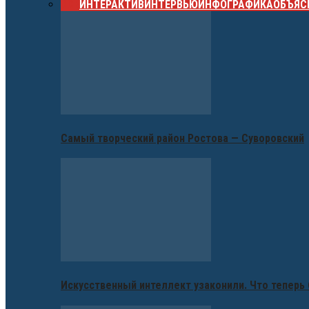
ВСЕ
ИНТЕРАКТИВ
ИНТЕРВЬЮ
ИНФОГРАФИКА
ОБЪЯС
Самый творческий район Ростова — Суворовский
Искусственный интеллект узаконили. Что теперь 