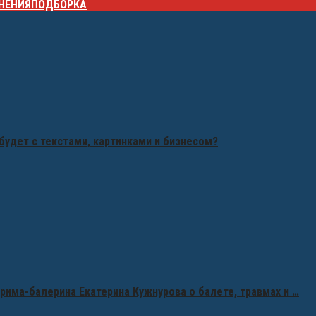
НЕНИЯ
ПОДБОРКА
будет с текстами, картинками и бизнесом?
рима-балерина Екатерина Кужнурова о балете, травмах и …