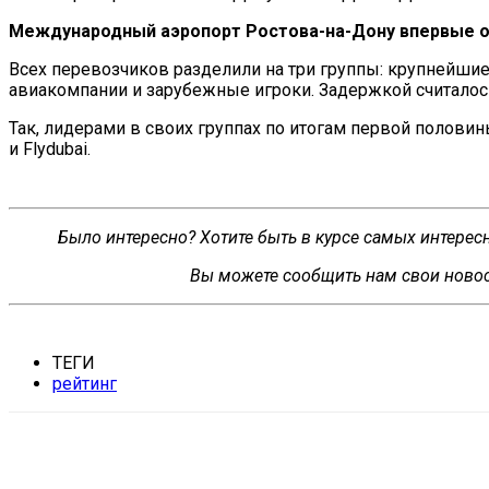
Международный аэропорт
Ростова-на-Дону
впервые о
Всех перевозчиков разделили на
три группы: крупнейши
авиакомпании и
зарубежные игроки. Задержкой считалос
Так, лидерами в
своих группах по
итогам первой половин
и
Flydubai.
Было интересно? Хотите быть в курсе самых интере
Вы можете сообщить нам свои новос
ТЕГИ
рейтинг
VK
Telegram
WhatsApp
Распечатать