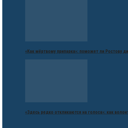
«Как мёртвому припарка»: поможет ли Ростову д
«Здесь редко откликаются на голоса»: как воло