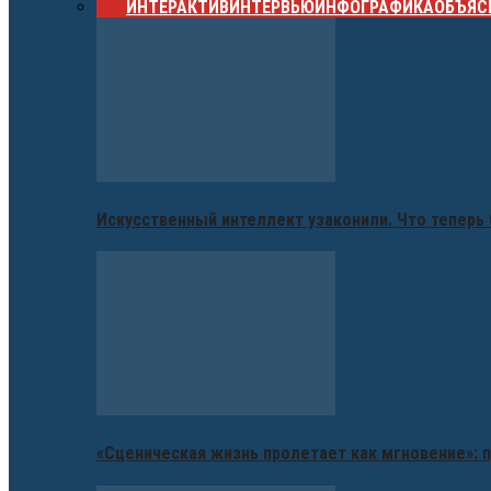
ВСЕ
ИНТЕРАКТИВ
ИНТЕРВЬЮ
ИНФОГРАФИКА
ОБЪЯС
Искусственный интеллект узаконили. Что теперь 
«Сценическая жизнь пролетает как мгновение»: п