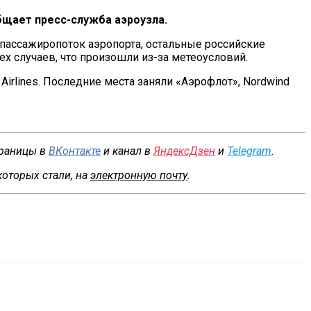
общает
пресс-служба
аэроузла.
пассажиропоток аэропорта, остальные российские
тех случаев, что произошли
из-за
метеоусловий.
h Airlines. Последние места заняли
«
Аэрофлот
»
, Nordwind
траницы в
ВКонтакте
и канал в
ЯндексДзен
и
Telegram
.
которых стали, на
электронную почту
.