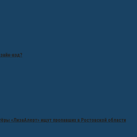
изайн-код?
нтёры «ЛизаАлерт» ищут пропавших в Ростовской области