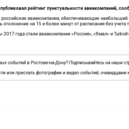
публиковал рейтинг пунктуальности авиакомпаний, со
е российские авиакомпании, обеспечивающие наибольший 
ь отклонение на
15 и
более минут от
расписания без учета 
ы 2017 года стали авиакомпании
«
Россия
»
,
«
Ямал
»
и
Turkis
сных событий в Ростове-на-Дону? Подписывайтесь на наши с
ти или прислать фотографии и видео событий, очевидцами 