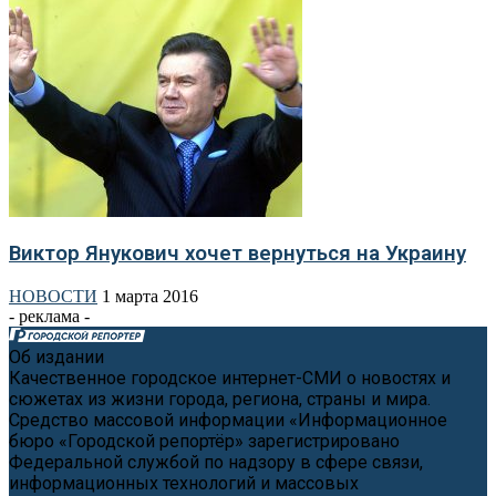
Виктор Янукович хочет вернуться на Украину
НОВОСТИ
1 марта 2016
- реклама -
Об издании
Качественное городское интернет-СМИ о новостях и
сюжетах из жизни города, региона, страны и мира.
Средство массовой информации «Информационное
бюро «Городской репортёр» зарегистрировано
Федеральной службой по надзору в сфере связи,
информационных технологий и массовых