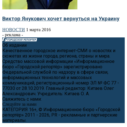
Виктор Янукович хочет вернуться на Украину
НОВОСТИ
1 марта 2016
- реклама -
Об издании
Качественное городское интернет-СМИ о новостях и
сюжетах из жизни города, региона, страны и мира.
Средство массовой информации «Информационное
бюро «Городской репортёр» зарегистрировано
Федеральной службой по надзору в сфере связи,
информационных технологий и массовых
коммуникаций, регистрационный номер ЭЛ № ФС 77 -
77030 от 28.10.2019. Главный редактор: Китаев Олег
Александрович. Учредитель: Китаев О. А.
Свяжитесь с нами:
news@cityreporter.ru
Следуйте за нами
КАТЕГОРИЯ 16+, © Информационное бюро «Городской
репортёр» 2011 - 2026, PR - рекламные и партнерские
материалы.