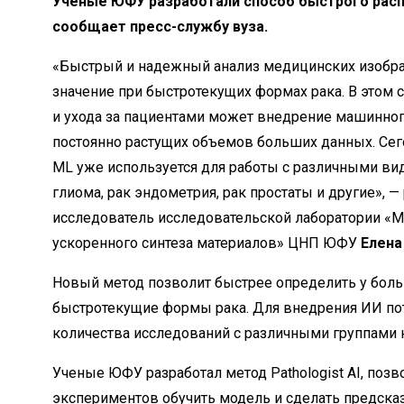
Ученые ЮФУ разработали способ быстрого расп
сообщает пресс-службу вуза.
«Быстрый и надежный анализ медицинских изобр
значение при быстротекущих формах рака. В этом 
и ухода за пациентами может внедрение машинного
постоянно растущих объемов больших данных. Сег
ML уже используется для работы с различными вид
глиома, рак эндометрия, рак простаты и другие», —
исследователь исследовательской лаборатории «
ускоренного синтеза материалов» ЦНП ЮФУ
Елена
Новый метод позволит быстрее определить у бол
быстротекущие формы рака. Для внедрения ИИ по
количества исследований с различными группами 
Ученые ЮФУ разработал метод Pathologist AI, поз
экспериментов обучить модель и сделать предсказ