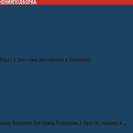
НЕНИЯ
ПОДБОРКА
будет с текстами, картинками и бизнесом?
рима-балерина Екатерина Кужнурова о балете, травмах и …