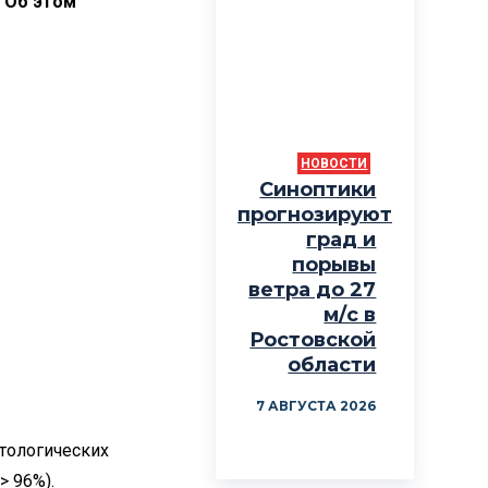
 Об этом
НОВОСТИ
Синоптики
прогнозируют
град и
порывы
ветра до 27
м/с в
Ростовской
области
7 АВГУСТА 2026
стологических
> 96%).