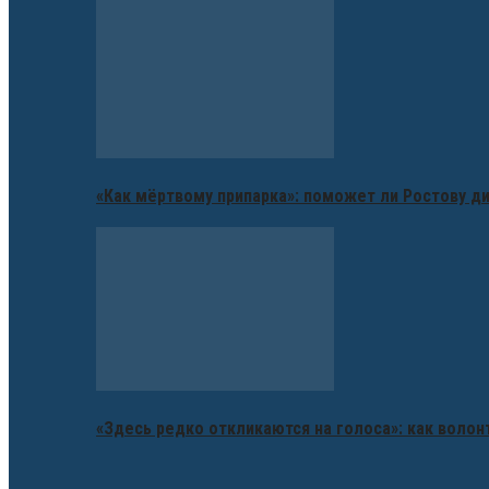
«Как мёртвому припарка»: поможет ли Ростову д
«Здесь редко откликаются на голоса»: как воло