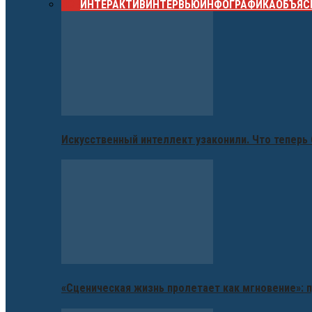
ВСЕ
ИНТЕРАКТИВ
ИНТЕРВЬЮ
ИНФОГРАФИКА
ОБЪЯС
Искусственный интеллект узаконили. Что теперь 
«Сценическая жизнь пролетает как мгновение»: п