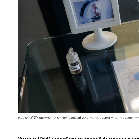
ученые ЮФУ придумали метод быстрой диагностики рака // фото: пресс-с