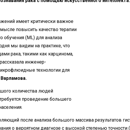
ознавания рака с помощью искусственного интеллекта.
ажений имеет критически важное
смысле повысить качество терапии
 обучения (ML) для анализа
одня мы видим на практике, что
ами рака, такими как карцинома,
 рассказала инженер-
Микрофлюидные технологии для
 Варламова.
ьшого количества людей
требуется проведение большего
населения.
воляющий после анализа большого массива результатов ги
ания о вероятном диагнозе с высокой степенью точности (