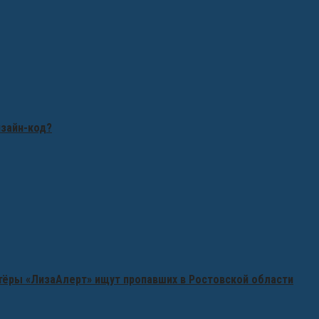
изайн-код?
нтёры «ЛизаАлерт» ищут пропавших в Ростовской области