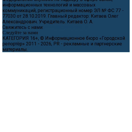
информационных технологий и массовых
коммуникаций, регистрационный номер ЭЛ № ФС 77 -
77030 от 28.10.2019. Главный редактор: Китаев Олег
Александрович. Учредитель: Китаев О. А.
Свяжитесь с нами:
news@cityreporter.ru
Следуйте за нами
КАТЕГОРИЯ 16+, © Информационное бюро «Городской
репортёр» 2011 - 2026, PR - рекламные и партнерские
материалы.