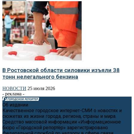
В Ростовской области силовики изъяли 38
тонн нелегального бензина
НОВОСТИ
25 июля 2026
- реклама -
Об издании
Качественное городское интернет-СМИ о новостях и
сюжетах из жизни города, региона, страны и мира.
Средство массовой информации «Информационное
бюро «Городской репортёр» зарегистрировано
Федеральной службой по надзору в сфере связи,