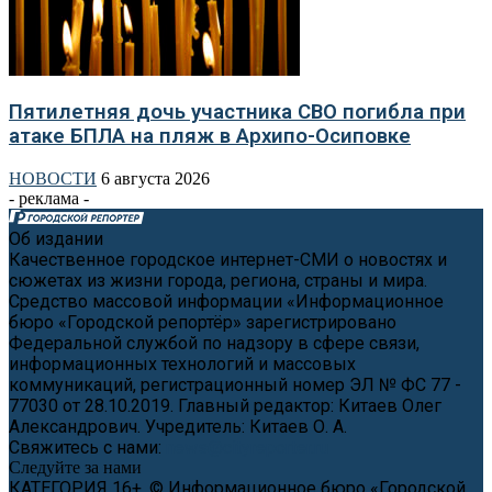
Пятилетняя дочь участника СВО погибла при
атаке БПЛА на пляж в Архипо-Осиповке
НОВОСТИ
6 августа 2026
- реклама -
Об издании
Качественное городское интернет-СМИ о новостях и
сюжетах из жизни города, региона, страны и мира.
Средство массовой информации «Информационное
бюро «Городской репортёр» зарегистрировано
Федеральной службой по надзору в сфере связи,
информационных технологий и массовых
коммуникаций, регистрационный номер ЭЛ № ФС 77 -
77030 от 28.10.2019. Главный редактор: Китаев Олег
Александрович. Учредитель: Китаев О. А.
Свяжитесь с нами:
news@cityreporter.ru
Следуйте за нами
КАТЕГОРИЯ 16+, © Информационное бюро «Городской