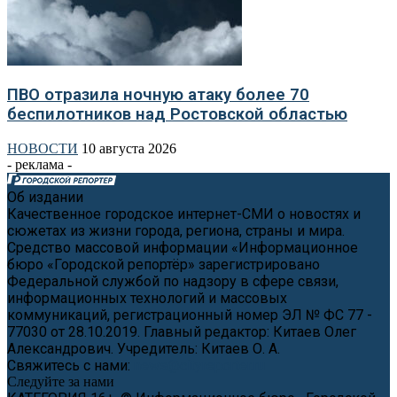
ПВО отразила ночную атаку более 70
беспилотников над Ростовской областью
НОВОСТИ
10 августа 2026
- реклама -
Об издании
Качественное городское интернет-СМИ о новостях и
сюжетах из жизни города, региона, страны и мира.
Средство массовой информации «Информационное
бюро «Городской репортёр» зарегистрировано
Федеральной службой по надзору в сфере связи,
информационных технологий и массовых
коммуникаций, регистрационный номер ЭЛ № ФС 77 -
77030 от 28.10.2019. Главный редактор: Китаев Олег
Александрович. Учредитель: Китаев О. А.
Свяжитесь с нами:
news@cityreporter.ru
Следуйте за нами