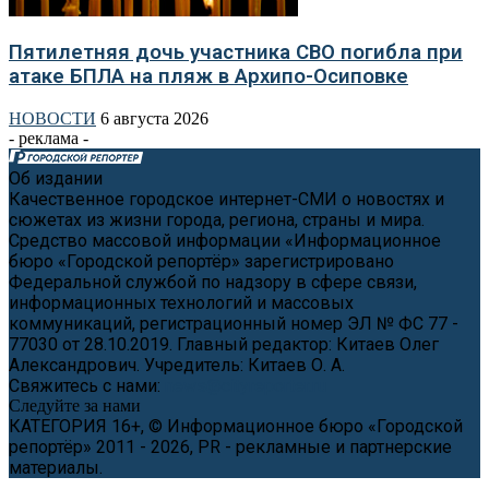
Пятилетняя дочь участника СВО погибла при
атаке БПЛА на пляж в Архипо-Осиповке
НОВОСТИ
6 августа 2026
- реклама -
Об издании
Качественное городское интернет-СМИ о новостях и
сюжетах из жизни города, региона, страны и мира.
Средство массовой информации «Информационное
бюро «Городской репортёр» зарегистрировано
Федеральной службой по надзору в сфере связи,
информационных технологий и массовых
коммуникаций, регистрационный номер ЭЛ № ФС 77 -
77030 от 28.10.2019. Главный редактор: Китаев Олег
Александрович. Учредитель: Китаев О. А.
Свяжитесь с нами:
news@cityreporter.ru
Следуйте за нами
КАТЕГОРИЯ 16+, © Информационное бюро «Городской
репортёр» 2011 - 2026, PR - рекламные и партнерские
материалы.