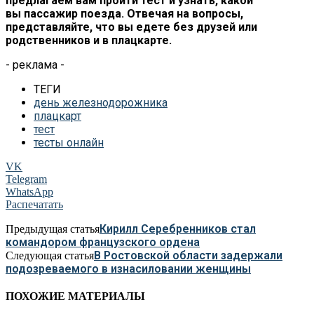
предлагаем вам пройти тест и
узнать, какой
вы
пассажир поезда. Отвечая на
вопросы,
представляйте, что вы
едете без друзей или
родственников и
в
плацкарте.
- реклама -
ТЕГИ
день железнодорожника
плацкарт
тест
тесты онлайн
VK
Telegram
WhatsApp
Распечатать
Кирилл Серебренников стал
Предыдущая статья
командором французского ордена
В Ростовской области задержали
Следующая статья
подозреваемого в изнасиловании женщины
ПОХОЖИЕ МАТЕРИАЛЫ