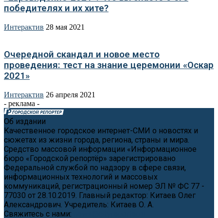
победителях и их хите?
Интерактив
28 мая 2021
Очередной скандал и новое место
проведения: тест на знание церемонии «Оскар
2021»
Интерактив
26 апреля 2021
- реклама -
Об издании
Качественное городское интернет-СМИ о новостях и
сюжетах из жизни города, региона, страны и мира.
Средство массовой информации «Информационное
бюро «Городской репортёр» зарегистрировано
Федеральной службой по надзору в сфере связи,
информационных технологий и массовых
коммуникаций, регистрационный номер ЭЛ № ФС 77 -
77030 от 28.10.2019. Главный редактор: Китаев Олег
Александрович. Учредитель: Китаев О. А.
Свяжитесь с нами:
news@cityreporter.ru