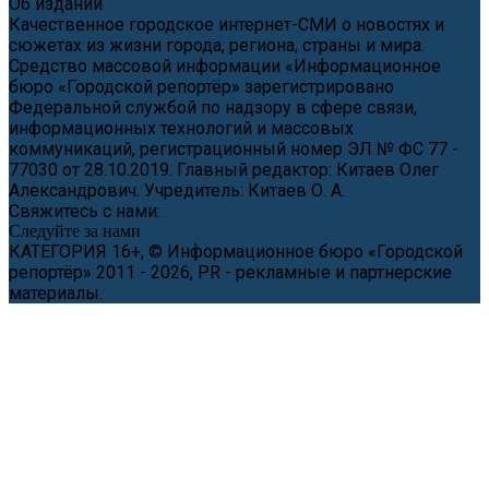
Об издании
Качественное городское интернет-СМИ о новостях и
сюжетах из жизни города, региона, страны и мира.
Средство массовой информации «Информационное
бюро «Городской репортёр» зарегистрировано
Федеральной службой по надзору в сфере связи,
информационных технологий и массовых
коммуникаций, регистрационный номер ЭЛ № ФС 77 -
77030 от 28.10.2019. Главный редактор: Китаев Олег
Александрович. Учредитель: Китаев О. А.
Свяжитесь с нами:
news@cityreporter.ru
Следуйте за нами
КАТЕГОРИЯ 16+, © Информационное бюро «Городской
репортёр» 2011 - 2026, PR - рекламные и партнерские
материалы.