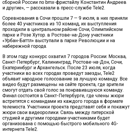
сборной России по bmx-фристайлу Константин Андреев
и другие», — рассказали в пресс-службе Tele2.
Соревнования в Сочи прошли 7 — 9 июля, в них приняли
более 40 участников из 10 команд, их выступления
проходили в центральном районе Сочи, Олимпийском
парке и Розе Хутор. в Ростове-на-Дону участники
«Урбан-Баттл» выступали в парке Революции и на
набережной города.
В этом году конкурс охватил 7 городов России: Москва,
Санкт-Петербург, Калининград, Ростове-на-Дон, Сочи,
Екатеринбург и Архангельск. После 23 июля, когда
участники во всех городах проведут заезды, Tele2
объявит народное голосование за лучшую команду. Все
видео будут размещены на сайте проекта, где зрители
смогут отдать свой голос за понравившуюся команду.
Финал состоится в Санкт-Петербурге, где члены жюри
встретятся с командами из каждого города в формате
телемоста. Участники проекта представят себя и покажут
жюри свои видеоролики. Связь между питерской
студией и другими городами-участниками будет
организована с помощью быстрого мобильного 4G-
интернета Tele2.