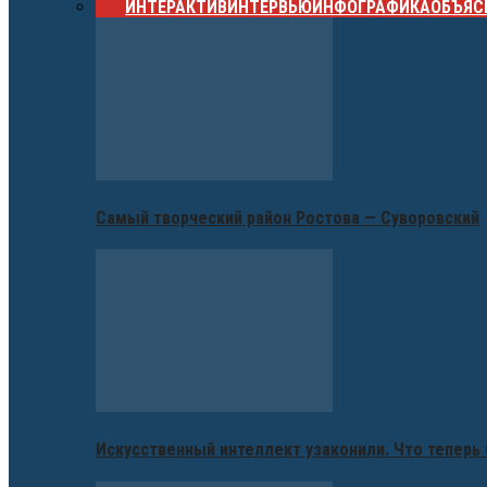
ВСЕ
ИНТЕРАКТИВ
ИНТЕРВЬЮ
ИНФОГРАФИКА
ОБЪЯС
Самый творческий район Ростова — Суворовский
Искусственный интеллект узаконили. Что теперь 