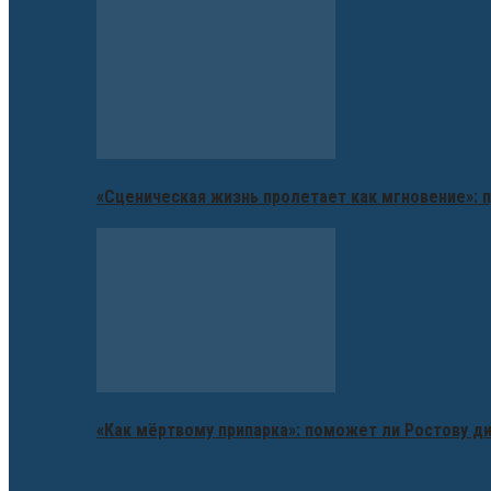
«Сценическая жизнь пролетает как мгновение»: п
«Как мёртвому припарка»: поможет ли Ростову д