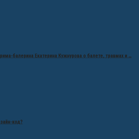
рима-балерина Екатерина Кужнурова о балете, травмах и …
изайн-код?