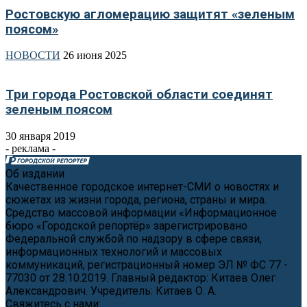
Ростовскую агломерацию защитят «зеленым
поясом»
НОВОСТИ
26 июня 2025
Три города Ростовской области соединят
зеленым поясом
30 января 2019
- реклама -
Об издании
Качественное городское интернет-СМИ о новостях и
сюжетах из жизни города, региона, страны и мира.
Средство массовой информации «Информационное
бюро «Городской репортёр» зарегистрировано
Федеральной службой по надзору в сфере связи,
информационных технологий и массовых
коммуникаций, регистрационный номер ЭЛ № ФС 77 -
77030 от 28.10.2019. Главный редактор: Китаев Олег
Александрович. Учредитель: Китаев О. А.
Свяжитесь с нами:
news@cityreporter.ru