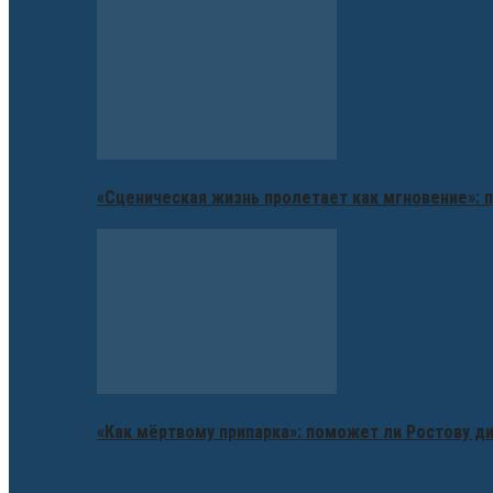
«Сценическая жизнь пролетает как мгновение»: п
«Как мёртвому припарка»: поможет ли Ростову д