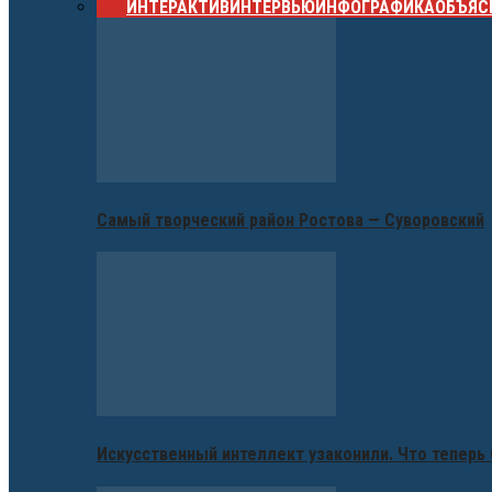
ВСЕ
ИНТЕРАКТИВ
ИНТЕРВЬЮ
ИНФОГРАФИКА
ОБЪЯС
Самый творческий район Ростова — Суворовский
Искусственный интеллект узаконили. Что теперь 