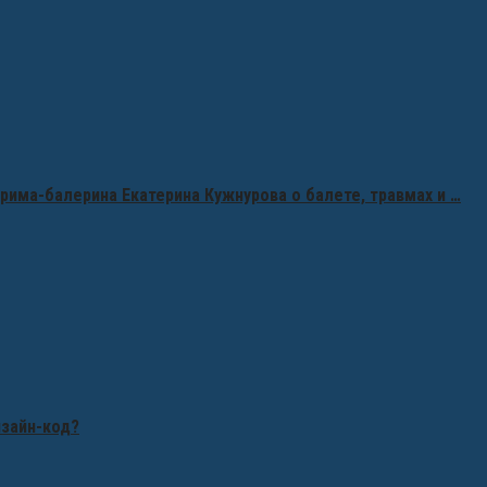
рима-балерина Екатерина Кужнурова о балете, травмах и …
изайн-код?