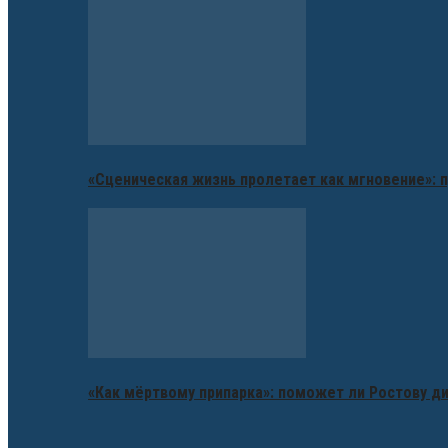
«Сценическая жизнь пролетает как мгновение»: п
«Как мёртвому припарка»: поможет ли Ростову д