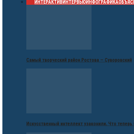
ВСЕ
ИНТЕРАКТИВ
ИНТЕРВЬЮ
ИНФОГРАФИКА
ОБЪЯС
Самый творческий район Ростова — Суворовский
Искусственный интеллект узаконили. Что теперь 