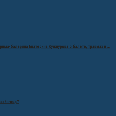
рима-балерина Екатерина Кужнурова о балете, травмах и …
изайн-код?