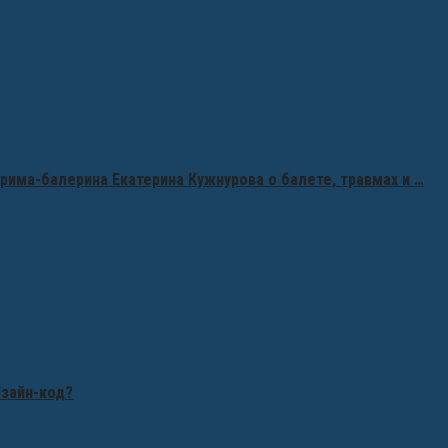
рима-балерина Екатерина Кужнурова о балете, травмах и …
изайн-код?