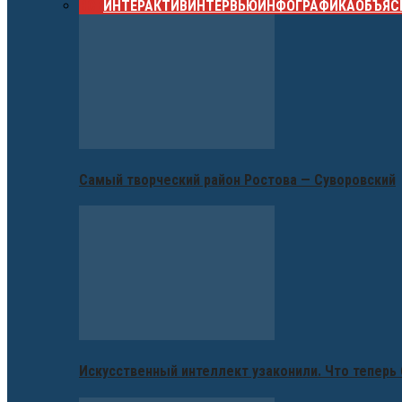
ВСЕ
ИНТЕРАКТИВ
ИНТЕРВЬЮ
ИНФОГРАФИКА
ОБЪЯС
Самый творческий район Ростова — Суворовский
Искусственный интеллект узаконили. Что теперь 