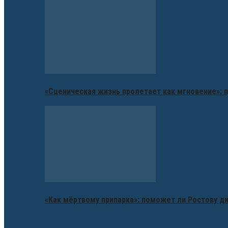
«Сценическая жизнь пролетает как мгновение»: п
«Как мёртвому припарка»: поможет ли Ростову д