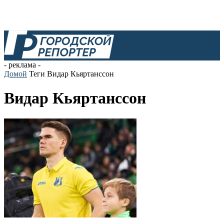
- реклама -
Домой
Теги
Видар Кьяртанссон
Видар Кьяртанссон