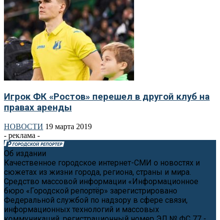
Игрок ФК «Ростов» перешел в другой клуб на
правах аренды
НОВОСТИ
19 марта 2019
- реклама -
Об издании
Качественное городское интернет-СМИ о новостях и
сюжетах из жизни города, региона, страны и мира.
Средство массовой информации «Информационное
бюро «Городской репортёр» зарегистрировано
Федеральной службой по надзору в сфере связи,
информационных технологий и массовых
коммуникаций, регистрационный номер ЭЛ № ФС 77 -