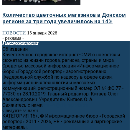
Количество цветочных магазинов в Донском
регионе за три года увеличилось на 14%
НОВОСТИ
15 января 2026
- реклама -
Об издании
Качественное городское интернет-СМИ о новостях и
сюжетах из жизни города, региона, страны и мира.
Средство массовой информации «Информационное
бюро «Городской репортёр» зарегистрировано
Федеральной службой по надзору в сфере связи,
информационных технологий и массовых
коммуникаций, регистрационный номер ЭЛ № ФС 77 -
77030 от 28.10.2019. Главный редактор: Китаев Олег
Александрович. Учредитель: Китаев О. А.
Свяжитесь с нами:
news@cityreporter.ru
Следуйте за нами
КАТЕГОРИЯ 16+, © Информационное бюро «Городской
репортёр» 2011 - 2026, PR - рекламные и партнерские
материалы.